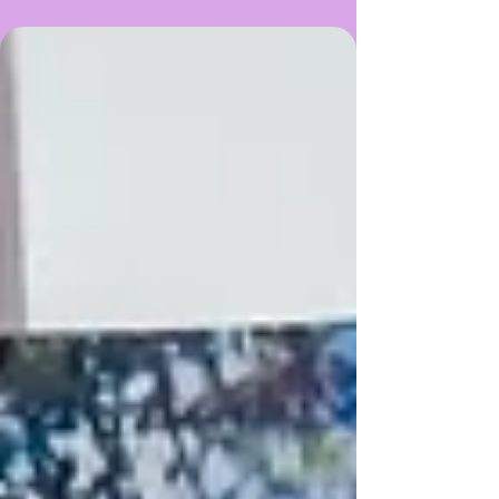
conta histórias, a senhora que empresta livros ou a
biblioteca que resiste em meio às dificuldades. A
Revista Inspiração é um retrato afetivo e potente
dessas ações que fazem a literatura pulsar. Nesta
edição, registramos 12 iniciativas educativas nas
cidades de Limoeiro, Olinda, Palmares e Santa Maria
da Boa Vista, representand