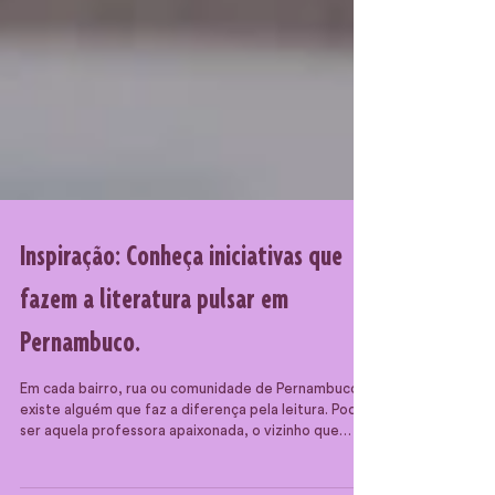
Inspiração: Conheça iniciativas que
fazem a literatura pulsar em
Pernambuco.
Em cada bairro, rua ou comunidade de Pernambuco,
existe alguém que faz a diferença pela leitura. Pode
ser aquela professora apaixonada, o vizinho que