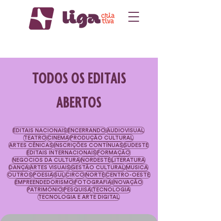
TODOS OS EDITAIS
ABERTOS
EDITAIS NACIONAIS
ENCERRANDO
AUDIOVISUAL
TEATRO
CINEMA
PRODUÇÃO CULTURAL
ARTES CÊNICAS
INSCRIÇÕES CONTÍNUAS
SUDESTE
EDITAIS INTERNACIONAIS
FORMAÇÃO
NEGOCIOS DA CULTURA
NORDESTE
LITERATURA
DANÇA
ARTES VISUAIS
GESTÃO CULTURAL
MÚSICA
OUTROS
POESIA
SUL
CIRCO
NORTE
CENTRO-OESTE
EMPREENDEDORISMO
FOTOGRAFIA
INOVAÇÃO
PATRIMÔNIO
PESQUISA
TECNOLOGIA
TECNOLOGIA E ARTE DIGITAL