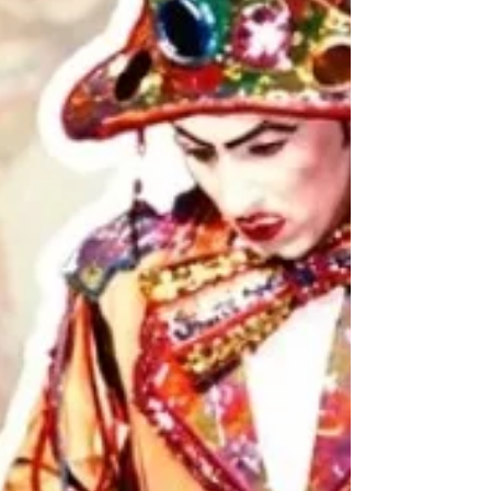
(CICLO 5 / MÓDULO 4: NARRAR O
ESCURO — ESCRITAS SIDERAIS)
A residência do JA.CA – Centro de Arte e
Tecnologia convida artistas a investigarem as
relações entre a palavra, a escrita, o corpo e o
cosmos (astros, ciclos, narrativas e cosmologias) em
sua sede no Jardim Canadá (Nova Lima/MG).