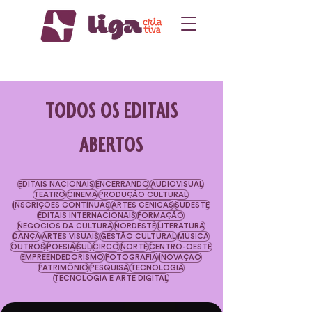
TODOS OS EDITAIS
ABERTOS
EDITAIS NACIONAIS
ENCERRANDO
AUDIOVISUAL
TEATRO
CINEMA
PRODUÇÃO CULTURAL
INSCRIÇÕES CONTÍNUAS
ARTES CÊNICAS
SUDESTE
EDITAIS INTERNACIONAIS
FORMAÇÃO
NEGOCIOS DA CULTURA
NORDESTE
LITERATURA
DANÇA
ARTES VISUAIS
GESTÃO CULTURAL
MÚSICA
OUTROS
POESIA
SUL
CIRCO
NORTE
CENTRO-OESTE
EMPREENDEDORISMO
FOTOGRAFIA
INOVAÇÃO
PATRIMÔNIO
PESQUISA
TECNOLOGIA
TECNOLOGIA E ARTE DIGITAL