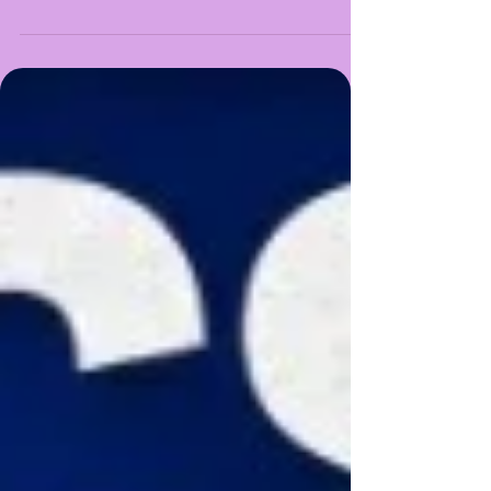
CARAGUATATUBA)
A Fundação Educacional e Cultural de Caraguatatuba
selecionará até 12 espetáculos teatrais
exclusivamente ligados aos gêneros de Teatro de
Rua e Teatro de Bonecos para comporem a
programação oficial da 17ª edição do festival, de 12 a
20 de setembro de 2026.