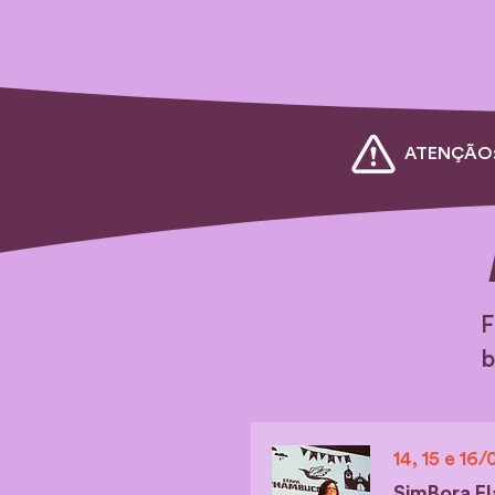
ATENÇÃO: A
F
b
14, 15 e 16/
SimBora El