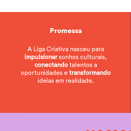
Promessa
A Liga Criativa nasceu para
impulsionar
sonhos culturais,
conectando
talentos a
oportunidades e
transformando
ideias em realidade.