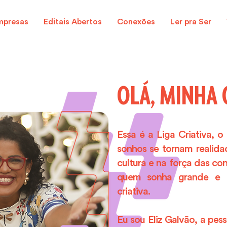
mpresas
Editais Abertos
Conexões
Ler pra Ser
OLÁ, MINHA 
Essa é a Liga Criativa, 
sonhos se tornam realida
cultura e na força das c
quem sonha grande e 
criativa.
Eu sou Eliz Galvão, a pes