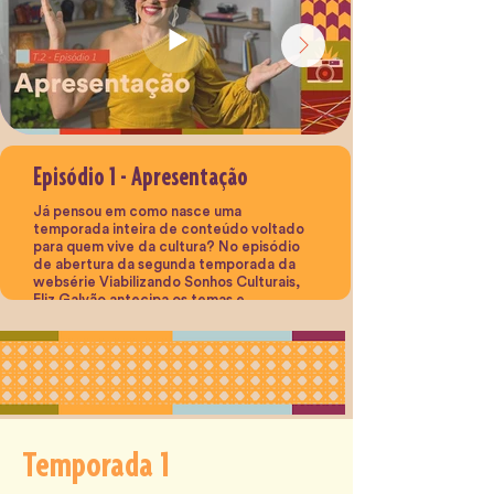
Episódio 1 - Apresentação
Já pensou em como nasce uma
temporada inteira de conteúdo voltado
para quem vive da cultura? No episódio
de abertura da segunda temporada da
websérie Viabilizando Sonhos Culturais,
Eliz Galvão antecipa os temas e
convidadas que vão ocupar as telinhas nos
próximos vídeos, com alguns spoilers bem
especiais. Um aquecimento para
mergulhar de vez nas práticas e
estratégias que podem transformar o seu
fazer cultural.
Temporada 1