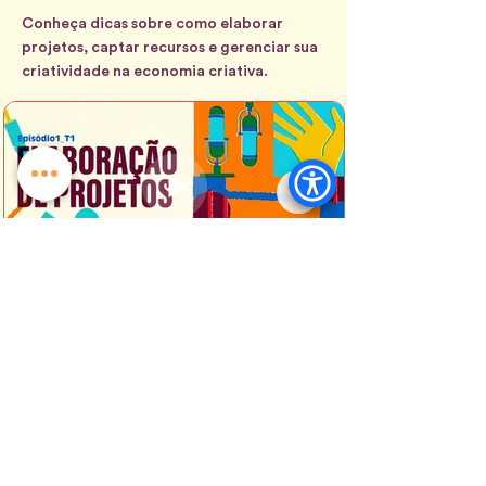
Conheça dicas sobre como elaborar
projetos, captar recursos e gerenciar sua
criatividade na economia criativa.
Episódio 1 - Elaboração de
Projetos
A Liga Criativa tem uma websérie
chamada “Viabilizando Sonhos Culturais”
que teve sua primeira edição
contemplada com o edital Sebrae de
Economia Criativa. A primeira temporada
conta com 05 vídeos sobre os temas:
Elaboração de Projetos, Captação de