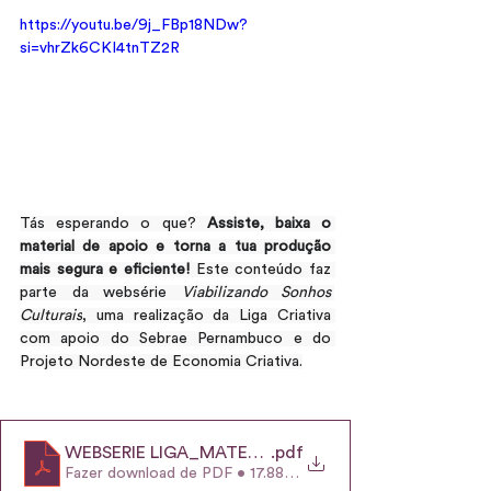
https://youtu.be/9j_FBp18NDw?
si=vhrZk6CKI4tnTZ2R
Tás esperando o que? 
Assiste, baixa o 
material de apoio e torna a tua produção 
mais segura e eficiente! 
Este conteúdo faz 
parte da websérie 
Viabilizando Sonhos 
Culturais
, uma realização da Liga Criativa 
com apoio do Sebrae Pernambuco e do 
Projeto Nordeste de Economia Criativa.
WEBSERIE LIGA_MATERIAL-DE-APOIO-EP3
.pdf
Fazer download de PDF • 17.88MB