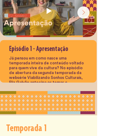
Episódio 1 - Apresentação
Já pensou em como nasce uma
temporada inteira de conteúdo voltado
para quem vive da cultura? No episódio
de abertura da segunda temporada da
websérie Viabilizando Sonhos Culturais,
Eliz Galvão antecipa os temas e
convidadas que vão ocupar as telinhas nos
próximos vídeos, com alguns spoilers bem
especiais. Um aquecimento para
mergulhar de vez nas práticas e
estratégias que podem transformar o seu
fazer cultural.
Temporada 1