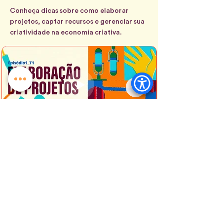
Conheça dicas sobre como elaborar
projetos, captar recursos e gerenciar sua
criatividade na economia criativa.
Episódio 1 - Elaboração de
Projetos
A Liga Criativa tem uma websérie
chamada “Viabilizando Sonhos Culturais”
que teve sua primeira edição
contemplada com o edital Sebrae de
Economia Criativa. A primeira temporada
conta com 05 vídeos sobre os temas:
Elaboração de Projetos, Captação de