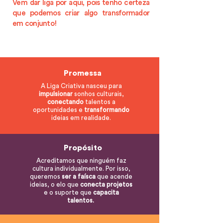
Vem dar liga por aqui, pois tenho certeza
que podemos criar algo transformador
em conjunto!
Promessa
A Liga Criativa nasceu para
impulsionar
sonhos culturais,
conectando
talentos a
oportunidades e
transformando
ideias em realidade.
Propósito
Acreditamos que ninguém faz
cultura individualmente. Por isso,
queremos
ser a faísca
que acende
ideias, o elo que
conecta projetos
e o suporte que
capacita
talentos.