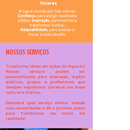
Valores
A Liga é movida por três valores:
Confiança
, para atingir resultados
sólidos;
Inspiração
, para motivar a
transformar sonhos;
Adaptabilidade
, para crescer e
inovar a cada desafio.
NOSSOS SERVIÇOS
Transforme ideias em ações de impacto!
Nossos serviços podem ser
personalizados para empresas, órgãos
públicos, grupos e profissionais que
desejam impulsionar carreiras nas áreas
cultural e criativa.
Descubra qual serviço melhor atende
suas necessidades e dê o próximo passo
para transformar seu sonho em
realidade!