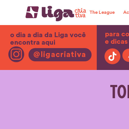
The League
Ac
para c
o dia a dia da Liga você
e dicas
encontra aqui
@ligacriativa
TO