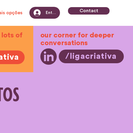
Contact
is opções
Entrar
 lots of
our corner for deeper
conversations
/ligacriativa
ativa
TOS