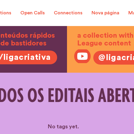
tions
Open Calls
Connections
Nova página
Ma
onteúdos rápidos
a collection with
 de bastidores
League content
/ligacriativa
@ligacri
DOS OS EDITAIS ABER
No tags yet.