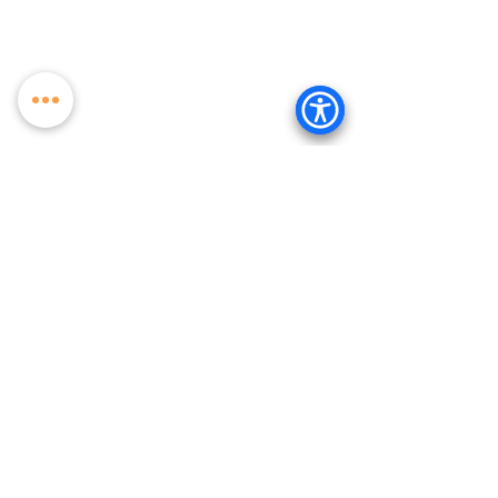
Comentários
Escreva um comentário
ATÉ 13/08 - GRIOT – IV FESTIVAL DE CINEMA
NEGRO CONTEMPORÂNEO | MOSTRA
COMPETITIVA DE CURTAS BRASILEIROS