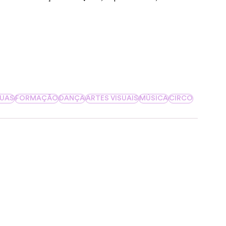
NUAS
FORMAÇÃO
DANÇA
ARTES VISUAIS
MÚSICA
CIRCO