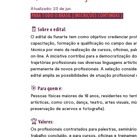
Atualizado:
23 de jun.
 PARA TODO O BRASIL ( INSCRIÇÕES CONTÍNUAS ) 
🧾 Sobre o edital:
O edital da Funarte tem como objetivo credenciar prof
capacitação, formação e qualificação no campo das art
técnica por meio da realização de cursos, oficinas, pa
on-line. A iniciativa contribui para a democratização 
trajetórias profissionais nas diversas linguagens artís
permanente de novos profissionais. A seleção consider
edital amplia as possibilidades de atuação profissional 
🎯 Para quem é:
Pessoas físicas maiores de 18 anos, residentes no ter
artísticas, como circo, dança, teatro, artes visuais, 
preservação de acervos e fotografia). 
🏆 Valores:
Os profissionais contratados para palestras, seminár
trabalho concluído, e para cursos, oficinas e treinam