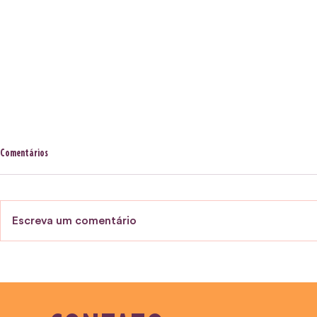
Comentários
Escreva um comentário
ATÉ 31/08 - EDITAL: FINEP MAIS
ATÉ 03/10 - EDI
INOVAÇÃO – ECONOMIA CIRCULAR E
DE PATROCÍNIOS
CIDADES SUSTENTÁVEIS