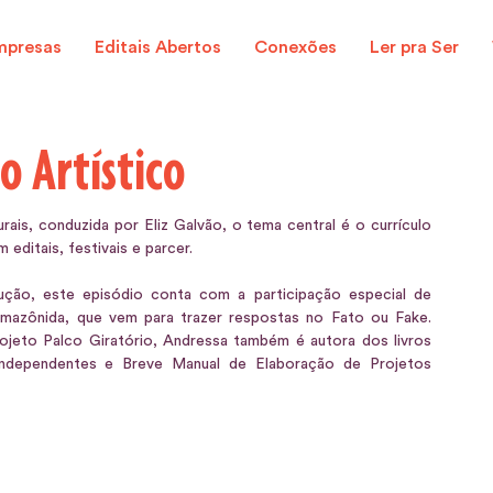
mpresas
Editais Abertos
Conexões
Ler pra Ser
o Artístico
ais, conduzida por Eliz Galvão, o tema central é o currículo 
m editais, festivais e parcer.
ção, este episódio conta com a participação especial de 
 amazônida, que vem para trazer respostas no Fato ou Fake. 
jeto Palco Giratório, Andressa também é autora dos livros 
Independentes e Breve Manual de Elaboração de Projetos 